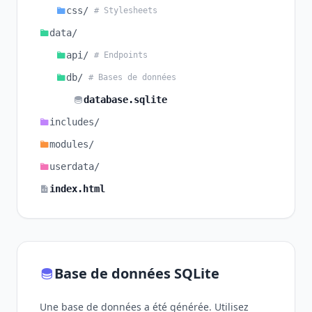
css/
# Stylesheets
data/
api/
# Endpoints
db/
# Bases de données
database.sqlite
includes/
modules/
userdata/
index.html
Base de données SQLite
Une base de données a été générée. Utilisez